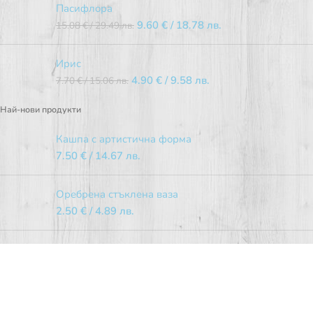
Пасифлора
9.60
€
/ 18.78 лв.
15.08
€
/ 29.49 лв.
Ирис
4.90
€
/ 9.58 лв.
7.70
€
/ 15.06 лв.
Най-нови продукти
Кашпа с артистична форма
7.50
€
/ 14.67 лв.
Оребрена стъклена ваза
2.50
€
/ 4.89 лв.
Червена стъклена ваза
2.50
€
/ 4.89 лв.
Обикновен (лечебен) жасмин