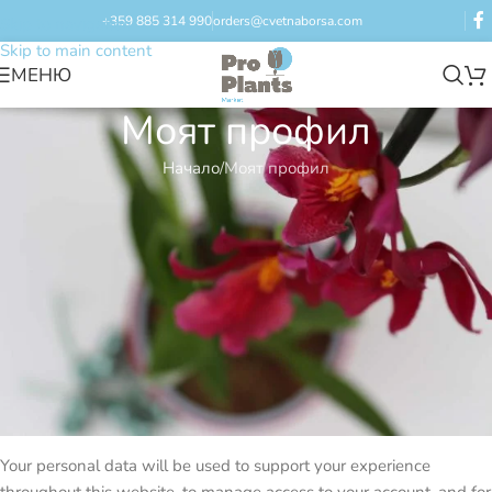
+359 885 314 990
orders@cvetnaborsa.com
Skip to navigation
Skip to main content
МЕНЮ
Моят профил
Начало
/
Моят профил
Регистриране
*
Имейл адрес
*
Парола
Your personal data will be used to support your experience