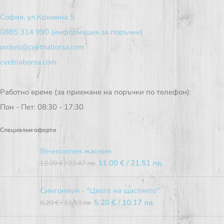
София, ул.Кривина 5
0885 314 990 (информация за поръчки)
orders@cvetnaborsa.com
cvetnaborsa.com
Работно време (за приемане на поръчки по телефон):
Пон - Пет: 08:30 - 17:30
Специални оферти
Вечнозелен жасмин
11.00
€
/ 21.51 лв.
12.00
€
/ 23.47 лв.
Сингониум - "Цвете на щастието"
5.20
€
/ 10.17 лв.
6.20
€
/ 12.13 лв.