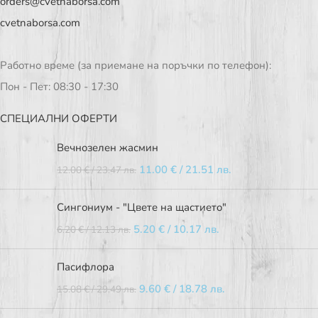
orders@cvetnaborsa.com
cvetnaborsa.com
Работно време (за приемане на поръчки по телефон):
Пон - Пет: 08:30 - 17:30
СПЕЦИАЛНИ ОФЕРТИ
Вечнозелен жасмин
11.00
€
/ 21.51 лв.
12.00
€
/ 23.47 лв.
Сингониум - "Цвете на щастието"
5.20
€
/ 10.17 лв.
6.20
€
/ 12.13 лв.
Пасифлора
9.60
€
/ 18.78 лв.
15.08
€
/ 29.49 лв.