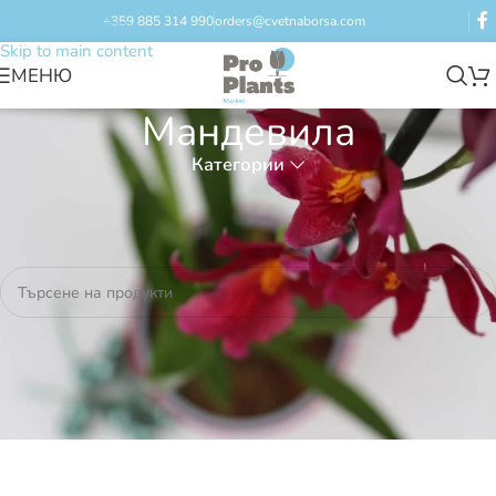
+359 885 314 990
orders@cvetnaborsa.com
Skip to navigation
Skip to main content
МЕНЮ
Мандевила
Категории
Начало
/
Продукти с етикет „Мандевила“
Не бяха намерени продукти, отговарящи на критериите Ви.