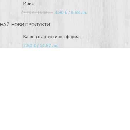
Ирис
4.90
€
/ 9.58 лв.
7.70
€
/ 15.06 лв.
НАЙ-НОВИ ПРОДУКТИ
Кашпа с артистична форма
7.50
€
/ 14.67 лв.
Оребрена стъклена ваза
2.50
€
/ 4.89 лв.
Червена стъклена ваза
2.50
€
/ 4.89 лв.
Обикновен (лечебен) жасмин
11.00
€
/ 21.51 лв.