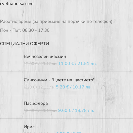
cvetnaborsa.com
Работно време (за приемане на поръчки по телефон):
Пон - Пет: 08:30 - 17:30
СПЕЦИАЛНИ ОФЕРТИ
Вечнозелен жасмин
11.00
€
/ 21.51 лв.
12.00
€
/ 23.47 лв.
Сингониум - "Цвете на щастието"
5.20
€
/ 10.17 лв.
6.20
€
/ 12.13 лв.
Пасифлора
9.60
€
/ 18.78 лв.
15.08
€
/ 29.49 лв.
Ирис