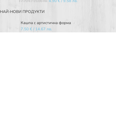
4.90
€
/ 9.58 лв.
7.70
€
/ 15.06 лв.
НАЙ-НОВИ ПРОДУКТИ
Кашпа с артистична форма
7.50
€
/ 14.67 лв.
Оребрена стъклена ваза
2.50
€
/ 4.89 лв.
Червена стъклена ваза
2.50
€
/ 4.89 лв.
Обикновен (лечебен) жасмин
11.00
€
/ 21.51 лв.
ПОЛЕЗНИ ВРЪЗКИ
Моят профил