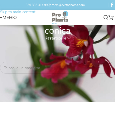
+359 885 314 990
orders@cvetnaborsa.com
Skip to navigation
Skip to main content
МЕНЮ
conica
Категории
Начало
/
Продукти с етикет „conica“
Не бяха намерени продукти, отговарящи на критериите Ви.