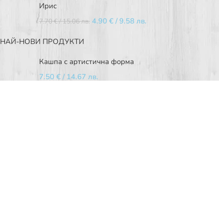
Ирис
4.90
€
/ 9.58 лв.
7.70
€
/ 15.06 лв.
НАЙ-НОВИ ПРОДУКТИ
Кашпа с артистична форма
7.50
€
/ 14.67 лв.
Оребрена стъклена ваза
2.50
€
/ 4.89 лв.
Червена стъклена ваза
2.50
€
/ 4.89 лв.
Обикновен (лечебен) жасмин
11.00
€
/ 21.51 лв.