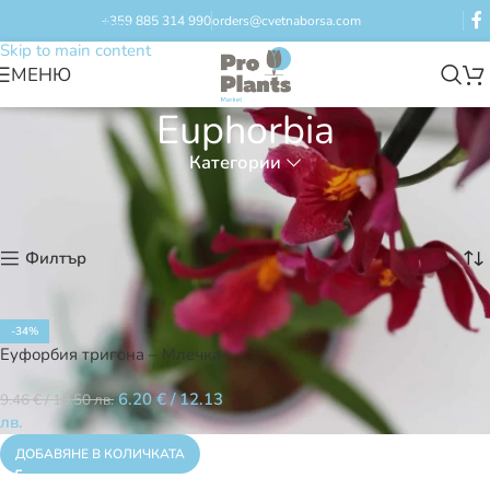
+359 885 314 990
orders@cvetnaborsa.com
Skip to navigation
Skip to main content
МЕНЮ
Euphorbia
Категории
Начало
/
Продукти с етикет „Euphorbia“
Показване на единствения резултат
Филтър
-34%
Еуфорбия тригона – Млечка
6.20
€
/ 12.13
9.46
€
/ 18.50 лв.
лв.
ДОБАВЯНЕ В КОЛИЧКАТА