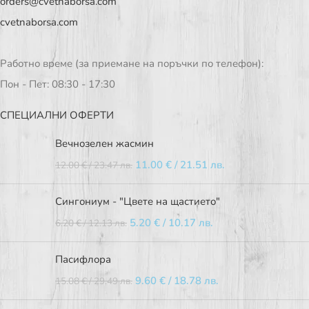
orders@cvetnaborsa.com
cvetnaborsa.com
Работно време (за приемане на поръчки по телефон):
Пон - Пет: 08:30 - 17:30
СПЕЦИАЛНИ ОФЕРТИ
Вечнозелен жасмин
11.00
€
/ 21.51 лв.
12.00
€
/ 23.47 лв.
Сингониум - "Цвете на щастието"
5.20
€
/ 10.17 лв.
6.20
€
/ 12.13 лв.
Пасифлора
9.60
€
/ 18.78 лв.
15.08
€
/ 29.49 лв.