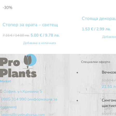
-30%
Стояща декорац
Стопер за врата – светещ
1.53
€
/ 2.99 лв.
5.00
€
/ 9.78 лв.
7.16
€
/ 14.00 лв.
Добавяне
Добавяне в количката
Специални оферти
Вечноз
12.00
€
/
21.51 л
София, ул.Кривина 5
0885 314 990 (информация за
Сингони
щастие
поръчки)
6.20
€
/ 
orders@cvetnaborsa.com