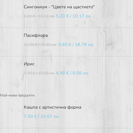
Сингониум - "Цвете на щастието"
5.20
€
/ 10.17 лв.
6.20
€
/ 12.13 лв.
Пасифлора
9.60
€
/ 18.78 лв.
15.08
€
/ 29.49 лв.
Ирис
4.90
€
/ 9.58 лв.
7.70
€
/ 15.06 лв.
Най-нови продукти
Кашпа с артистична форма
7.50
€
/ 14.67 лв.