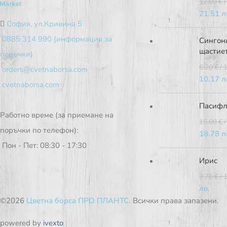
12.00
€
/
21.51 л
София, ул.Кривина 5
0885 314 990 (информация за
Сингони
щастие
поръчки)
6.20
€
/ 
orders@cvetnaborsa.com
10.17 л
cvetnaborsa.com
Пасифл
Работно време (за приемане на
15.08
€
/
поръчки по телефон):
18.78 л
Пон - Пет: 08:30 - 17:30
Ирис
7.70
€
/ 
лв.
©2026
Цветна борса ПРО ПЛАНТС.
Всички права запазени.
powered by
ivexto