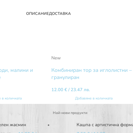
ОПИСАНИЕ
ДОСТАВКА
New
оди, малини и
Комбиниран тор за иглолистни –
е
гранулиран
12.00
€
/ 23.47 лв.
 в количката
Добавяне в количката
Най-нови продукти
елен жасмин
Кашпа с артистична форм