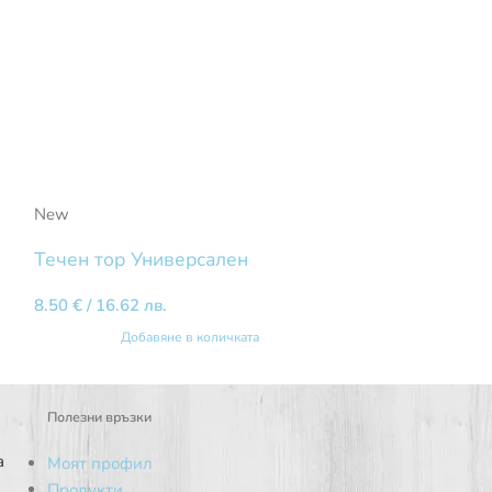
New
New
Течен тор Универсален
Течен тор за
8.50
€
/ 16.62 лв.
5.20
€
/ 10.17 л
Добавяне в количката
Добав
Полезни връзки
а
Моят профил
Продукти