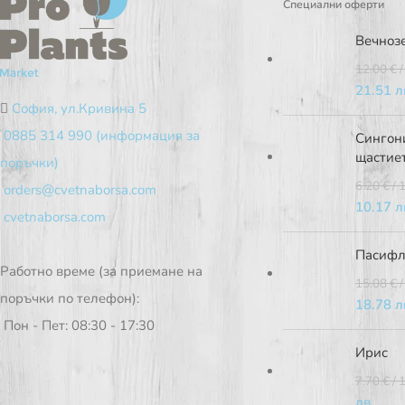
Специални оферти
Вечноз
12.00
€
/
21.51 л
София, ул.Кривина 5
0885 314 990 (информация за
Сингони
щастие
поръчки)
6.20
€
/ 
orders@cvetnaborsa.com
10.17 л
cvetnaborsa.com
Пасифл
Работно време (за приемане на
15.08
€
/
поръчки по телефон):
18.78 л
Пон - Пет: 08:30 - 17:30
Ирис
7.70
€
/ 
лв.