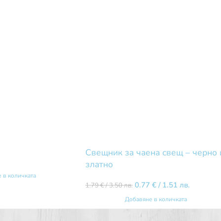
Свещник за чаена свещ – черно 
златно
 в количката
0.77
€
/ 1.51 лв.
1.79
€
/ 3.50 лв.
Добавяне в количката