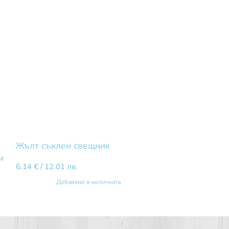
Жълт съклен свещник
Комплект ча
и
6.14
€
/ 12.01 лв.
2
3.07
€
/ 6.00 лв.
Добавяне в количката
Добав