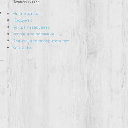
Полезни връзки
а
Моят профил
Продукти
Как да пазарувате
Условия за ползване
Политика за поверителност
Контакти