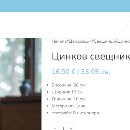
Начало
/
Декорация
/
Свещници
/
Цинко
Цинков свещник 
16.90
€
/ 33.05 лв.
Височина: 28 см;
Ширина: 19 см;
Дължина: 10 см;
Материал: Цинк;
Употреба: В интериора.