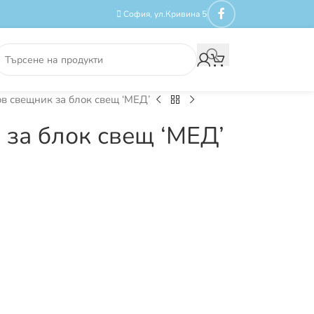
София, ул.Кривина 5
в свещник за блок свещ ‘МЕД’
за блок свещ ‘МЕД’