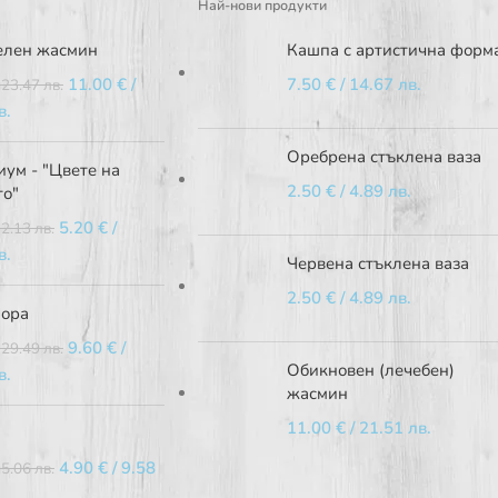
Най-нови продукти
елен жасмин
Кашпа с артистична форм
11.00
€
/
7.50
€
/ 14.67 лв.
 23.47 лв.
в.
Оребрена стъклена ваза
ум - "Цвете на
2.50
€
/ 4.89 лв.
то"
5.20
€
/
12.13 лв.
в.
Червена стъклена ваза
2.50
€
/ 4.89 лв.
ора
9.60
€
/
 29.49 лв.
Обикновен (лечебен)
в.
жасмин
11.00
€
/ 21.51 лв.
4.90
€
/ 9.58
15.06 лв.