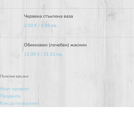
Червена стъклена ваза
2.50
€
/ 4.89 лв.
Обикновен (лечебен) жасмин
11.00
€
/ 21.51 лв.
Полезни връзки
Моят профил
Продукти
Как да пазарувате
Условия за ползване
Политика за поверителност
Контакти
©2026
Цветна борса ПРО ПЛАНТС.
Всички права запазени.