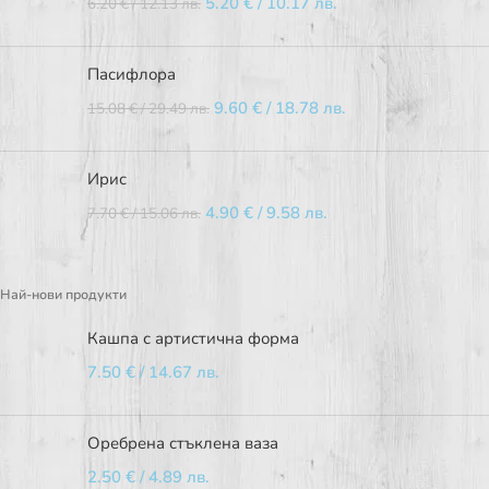
5.20
€
/ 10.17 лв.
6.20
€
/ 12.13 лв.
Пасифлора
9.60
€
/ 18.78 лв.
15.08
€
/ 29.49 лв.
Ирис
4.90
€
/ 9.58 лв.
7.70
€
/ 15.06 лв.
Най-нови продукти
Кашпа с артистична форма
7.50
€
/ 14.67 лв.
Оребрена стъклена ваза
2.50
€
/ 4.89 лв.