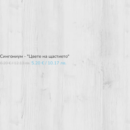
Сингониум - "Цвете на щастието"
5.20
€
/ 10.17 лв.
6.20
€
/ 12.13 лв.