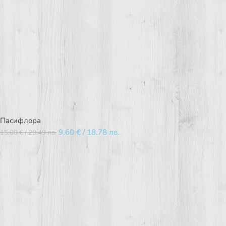
Пасифлора
9.60
€
/ 18.78 лв.
15.08
€
/ 29.49 лв.