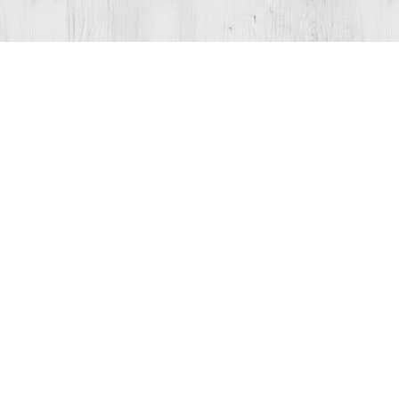
Оребрена стъклена ваза