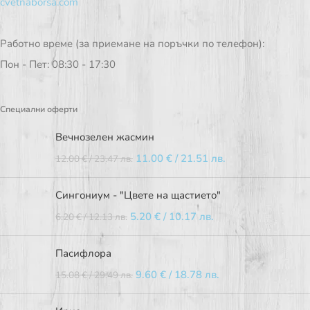
cvetnaborsa.com
Работно време (за приемане на поръчки по телефон):
Пон - Пет: 08:30 - 17:30
Специални оферти
Вечнозелен жасмин
11.00
€
/ 21.51 лв.
12.00
€
/ 23.47 лв.
Сингониум - "Цвете на щастието"
5.20
€
/ 10.17 лв.
6.20
€
/ 12.13 лв.
Пасифлора
9.60
€
/ 18.78 лв.
15.08
€
/ 29.49 лв.