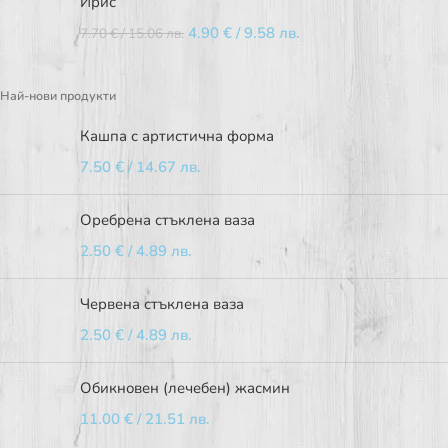
Ирис
4.90
€
/ 9.58 лв.
7.70
€
/ 15.06 лв.
Най-нови продукти
Кашпа с артистична форма
7.50
€
/ 14.67 лв.
Оребрена стъклена ваза
2.50
€
/ 4.89 лв.
Червена стъклена ваза
2.50
€
/ 4.89 лв.
Обикновен (лечебен) жасмин
11.00
€
/ 21.51 лв.