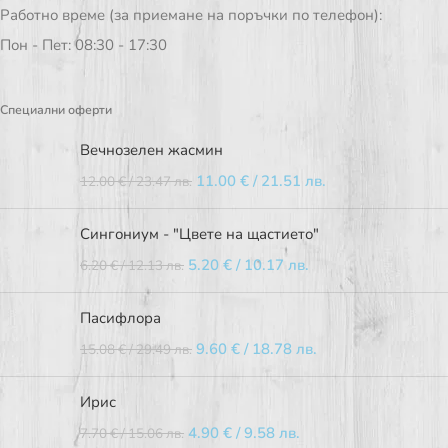
Работно време (за приемане на поръчки по телефон):
Пон - Пет: 08:30 - 17:30
Специални оферти
Вечнозелен жасмин
11.00
€
/ 21.51 лв.
12.00
€
/ 23.47 лв.
Сингониум - "Цвете на щастието"
5.20
€
/ 10.17 лв.
6.20
€
/ 12.13 лв.
Пасифлора
9.60
€
/ 18.78 лв.
15.08
€
/ 29.49 лв.
Ирис
4.90
€
/ 9.58 лв.
7.70
€
/ 15.06 лв.