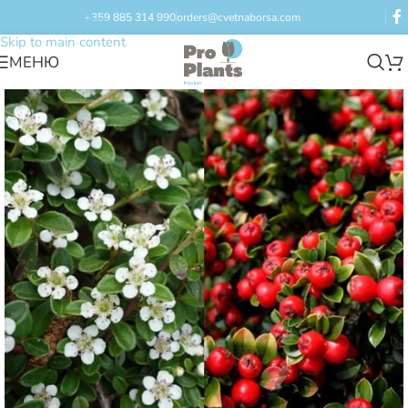
+359 885 314 990
orders@cvetnaborsa.com
Skip to navigation
Skip to main content
МЕНЮ