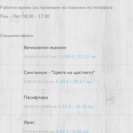
Работно време (за приемане на поръчки по телефон):
Пон - Пет: 08:30 - 17:30
Специални оферти
Вечнозелен жасмин
11.00
€
/ 21.51 лв.
12.00
€
/ 23.47 лв.
Сингониум - "Цвете на щастието"
5.20
€
/ 10.17 лв.
6.20
€
/ 12.13 лв.
Пасифлора
9.60
€
/ 18.78 лв.
15.08
€
/ 29.49 лв.
Ирис
4.90
€
/ 9.58 лв.
7.70
€
/ 15.06 лв.