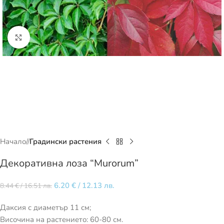
Кликнете за уголемяване
Начало
/
Градински растения
Декоративна лоза “Murorum”
6.20
€
/ 12.13 лв.
8.44
€
/ 16.51 лв.
Даксия с диаметър 11 см;
Височина на растението: 60-80 см.