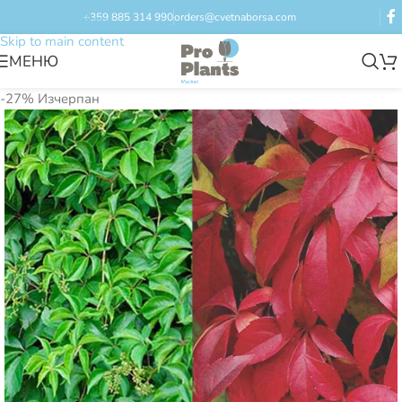
+359 885 314 990
orders@cvetnaborsa.com
Skip to navigation
Skip to main content
МЕНЮ
-27%
Изчерпан