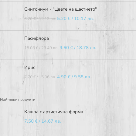
Сингониум - "Цвете на щастието"
5.20
€
/ 10.17 лв.
6.20
€
/ 12.13 лв.
Пасифлора
9.60
€
/ 18.78 лв.
15.08
€
/ 29.49 лв.
Ирис
4.90
€
/ 9.58 лв.
7.70
€
/ 15.06 лв.
Най-нови продукти
Кашпа с артистична форма
7.50
€
/ 14.67 лв.