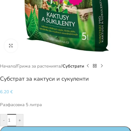
Кликнете за уголемяване
Начало
/
Грижа за растенията
/
Субстрати
Субстрат за кактуси и сукуленти
6.20
€
Разфасовка 5 литра
-
+