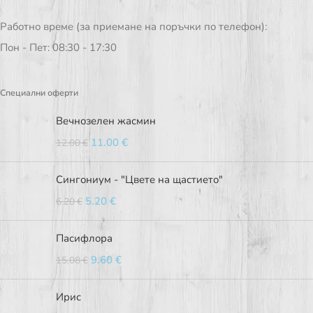
Работно време (за приемане на поръчки по телефон):
Пон - Пет: 08:30 - 17:30
Специални оферти
Вечнозелен жасмин
11.00
€
12.00
€
Сингониум - "Цвете на щастието"
5.20
€
6.20
€
Пасифлора
9.60
€
15.08
€
Ирис