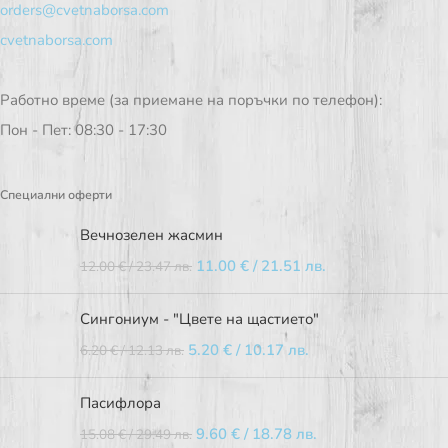
orders@cvetnaborsa.com
cvetnaborsa.com
Работно време (за приемане на поръчки по телефон):
Пон - Пет: 08:30 - 17:30
Специални оферти
Вечнозелен жасмин
11.00
€
/ 21.51 лв.
12.00
€
/ 23.47 лв.
Сингониум - "Цвете на щастието"
5.20
€
/ 10.17 лв.
6.20
€
/ 12.13 лв.
Пасифлора
9.60
€
/ 18.78 лв.
15.08
€
/ 29.49 лв.