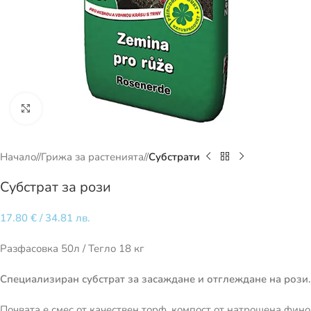
Кликнете за уголемяване
Начало
/
Грижа за растенията
/
Субстрати
Субстрат за рози
17.80
€
/ 34.81 лв.
Разфасовка 50л / Тегло 18 кг
Специализиран субстрат за засаждане и отглеждане на рози.
Почвата е смес от качествен торф, компост от натрошена фино