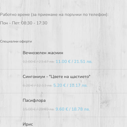
Работно време (за приемане на поръчки по телефон):
Пон - Пет: 08:30 - 17:30
Специални оферти
Вечнозелен жасмин
11.00
€
/ 21.51 лв.
12.00
€
/ 23.47 лв.
Сингониум - "Цвете на щастието"
5.20
€
/ 10.17 лв.
6.20
€
/ 12.13 лв.
Пасифлора
9.60
€
/ 18.78 лв.
15.08
€
/ 29.49 лв.
Ирис